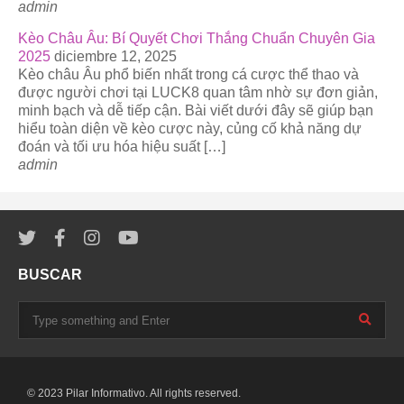
admin
Kèo Châu Âu: Bí Quyết Chơi Thắng Chuẩn Chuyên Gia
2025
diciembre 12, 2025
Kèo châu Âu phổ biến nhất trong cá cược thể thao và
được người chơi tại LUCK8 quan tâm nhờ sự đơn giản,
minh bạch và dễ tiếp cận. Bài viết dưới đây sẽ giúp bạn
hiểu toàn diện về kèo cược này, củng cố khả năng dự
đoán và tối ưu hóa hiệu suất […]
admin
BUSCAR
© 2023 Pilar Informativo. All rights reserved.