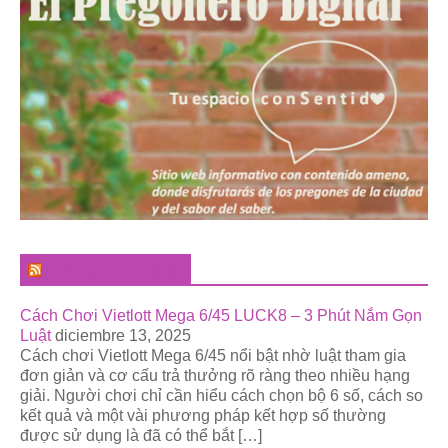
El Pregonero Digital
Cách Chơi Vietlott Mega 6/45 LUCK8 – 3 Phút Nắm Gọn
Luật
diciembre 13, 2025
Cách chơi Vietlott Mega 6/45 nổi bật nhờ luật tham gia
đơn giản và cơ cấu trả thưởng rõ ràng theo nhiều hạng
giải. Người chơi chỉ cần hiểu cách chọn bộ 6 số, cách so
kết quả và một vài phương pháp kết hợp số thường
được sử dụng là đã có thể bắt […]