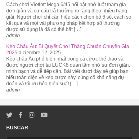
Cách chơi Vietlott Mega 6/45 nổi bật nhờ luật tham gia
đơn giản và cơ cấu trả thưởng rõ ràng theo nhiều hạng
giải. Người chơi chỉ cần hiểu cách chọn bộ 6 số, cách so
kết quả và một vài phương pháp kết hợp số thường
được sử dụng là đã có thể bắt […]
admin
Kèo Châu Âu: Bí Quyết Chơi Thắng Chuẩn Chuyên Gia
2025
diciembre 12, 2025
Kèo châu Âu phổ biến nhất trong cá cược thể thao và
được người chơi tại LUCK8 quan tâm nhờ sự đơn giản,
minh bạch và dễ tiếp cận. Bài viết dưới đây sẽ giúp bạn
hiểu toàn diện về kèo cược này, củng cố khả năng dự
đoán và tối ưu hóa hiệu suất […]
admin
BUSCAR