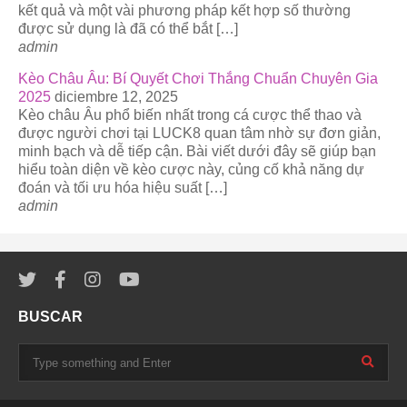
kết quả và một vài phương pháp kết hợp số thường
được sử dụng là đã có thể bắt […]
admin
Kèo Châu Âu: Bí Quyết Chơi Thắng Chuẩn Chuyên Gia
2025
diciembre 12, 2025
Kèo châu Âu phổ biến nhất trong cá cược thể thao và
được người chơi tại LUCK8 quan tâm nhờ sự đơn giản,
minh bạch và dễ tiếp cận. Bài viết dưới đây sẽ giúp bạn
hiểu toàn diện về kèo cược này, củng cố khả năng dự
đoán và tối ưu hóa hiệu suất […]
admin
BUSCAR