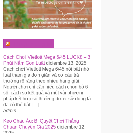
El Pregonero Digital
Cách Chơi Vietlott Mega 6/45 LUCK8 – 3
Phút Nắm Gọn Luật
diciembre 13, 2025
Cách chơi Vietlott Mega 6/45 nổi bật nhờ
luật tham gia đơn giản và cơ cấu trả
thưởng rõ ràng theo nhiều hạng giải.
Người chơi chỉ cần hiểu cách chọn bộ 6
số, cách so kết quả và một vài phương
pháp kết hợp số thường được sử dụng là
đã có thể bắt […]
admin
Kèo Châu Âu: Bí Quyết Chơi Thắng
Chuẩn Chuyên Gia 2025
diciembre 12,
2025