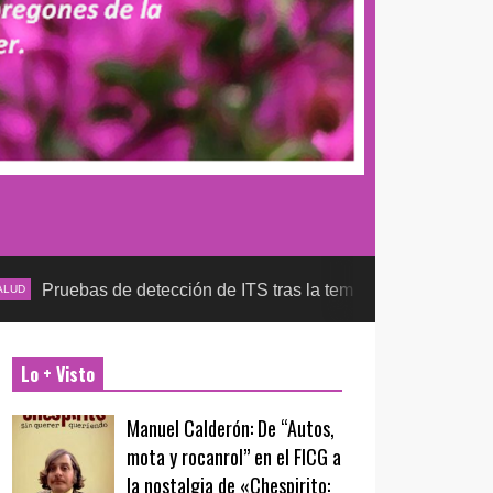
 de detección de ITS tras la temporada futbolera, aseguran la 
Lo + Visto
Manuel Calderón: De “Autos,
mota y rocanrol” en el FICG a
la nostalgia de «Chespirito: