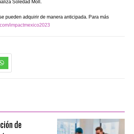
ualiza Soledad Moll.
e pueden adquirir de manera anticipada. Para más
com/impactmexico2023
ación de