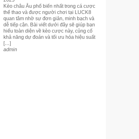
Kèo châu Âu phổ biến nhất trong cá cược
thể thao và được người chơi tại LUCK8
quan tâm nhờ sự đơn giản, minh bạch và
dễ tiếp cận. Bài viết dưới đây sẽ giúp bạn
hiểu toàn diện về kèo cược này, củng cố
khả năng dự đoán và tối ưu hóa hiệu suất
[…]
admin