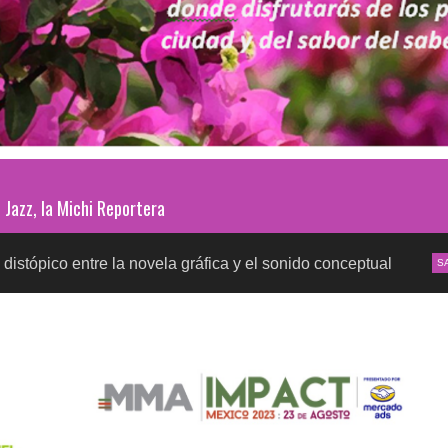
Jazz, la Michi Reportera
re la novela gráfica y el sonido conceptual
Pruebas
SALUD