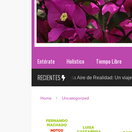
Entérate
Holístico
Tiempo Libre
RECIENTES
Sr. González presenta Aire de Realidad: Un viaje distópico ent
Home
Uncategorized