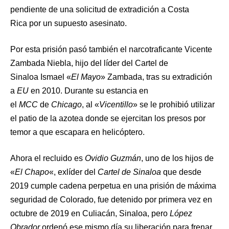
pendiente de una solicitud de extradición a Costa
Rica por un supuesto asesinato.
Por esta prisión pasó también el narcotraficante Vicente
Zambada Niebla, hijo del líder del Cartel de
Sinaloa Ismael «
El Mayo
» Zambada, tras su extradición
a
EU
en 2010. Durante su estancia en
el
MCC
de
Chicago
, al «
Vicentillo
» se le prohibió utilizar
el patio de la azotea donde se ejercitan los presos por
temor a que escapara en helicóptero.
Ahora el recluido es
Ovidio Guzmán
, uno de los hijos de
«
El Chapo
«, exlíder del
Cartel de Sinaloa
que desde
2019 cumple cadena perpetua en una prisión de máxima
seguridad de Colorado, fue detenido por primera vez en
octubre de 2019 en Culiacán, Sinaloa, pero
López
Obrador
ordenó ese mismo día su liberación para frenar