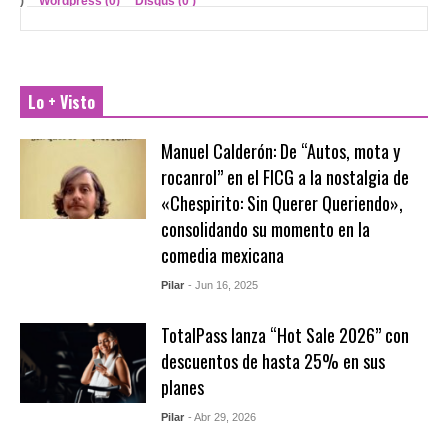
)
Wordpress (0)
Disqus (
0
)
Lo + Visto
Manuel Calderón: De “Autos, mota y
rocanrol” en el FICG a la nostalgia de
«Chespirito: Sin Querer Queriendo»,
consolidando su momento en la
comedia mexicana
Pilar
- Jun 16, 2025
TotalPass lanza “Hot Sale 2026” con
descuentos de hasta 25% en sus
planes
Pilar
- Abr 29, 2026