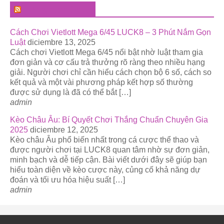
El Pregonero Digital
Cách Chơi Vietlott Mega 6/45 LUCK8 – 3 Phút Nắm Gọn
Luật
diciembre 13, 2025
Cách chơi Vietlott Mega 6/45 nổi bật nhờ luật tham gia
đơn giản và cơ cấu trả thưởng rõ ràng theo nhiều hạng
giải. Người chơi chỉ cần hiểu cách chọn bộ 6 số, cách so
kết quả và một vài phương pháp kết hợp số thường
được sử dụng là đã có thể bắt […]
admin
Kèo Châu Âu: Bí Quyết Chơi Thắng Chuẩn Chuyên Gia
2025
diciembre 12, 2025
Kèo châu Âu phổ biến nhất trong cá cược thể thao và
được người chơi tại LUCK8 quan tâm nhờ sự đơn giản,
minh bạch và dễ tiếp cận. Bài viết dưới đây sẽ giúp bạn
hiểu toàn diện về kèo cược này, củng cố khả năng dự
đoán và tối ưu hóa hiệu suất […]
admin