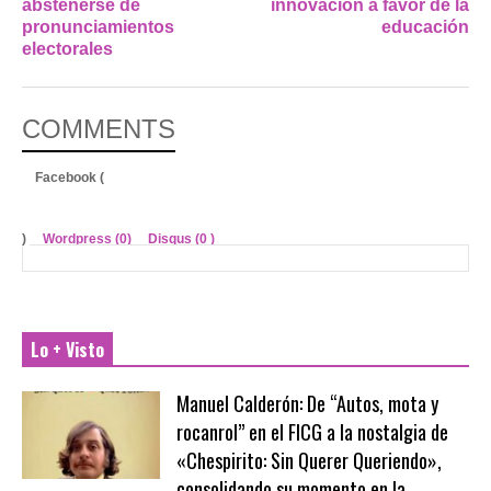
abstenerse de
innovación a favor de la
pronunciamientos
educación
electorales
COMMENTS
Facebook (
)
Wordpress (0)
Disqus (
0
)
Lo + Visto
Manuel Calderón: De “Autos, mota y
rocanrol” en el FICG a la nostalgia de
«Chespirito: Sin Querer Queriendo»,
consolidando su momento en la