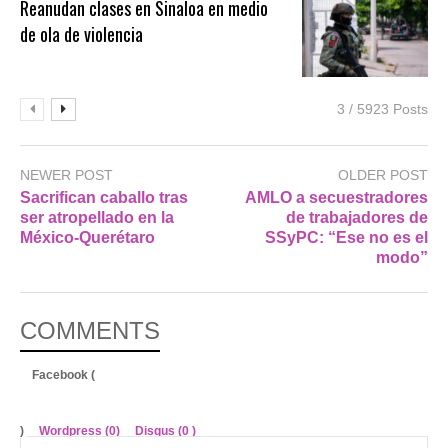
Reanudan clases en Sinaloa en medio
de ola de violencia
3 / 5923 Posts
NEWER POST
OLDER POST
Sacrifican caballo tras
AMLO a secuestradores
ser atropellado en la
de trabajadores de
México-Querétaro
SSyPC: “Ese no es el
modo”
COMMENTS
Facebook (
)
Wordpress (0)
Disqus (
0
)