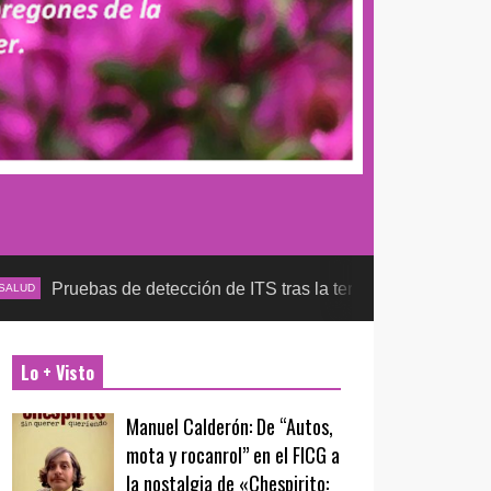
s de detección de ITS tras la temporada futbolera, aseguran la
Lo + Visto
Manuel Calderón: De “Autos,
mota y rocanrol” en el FICG a
la nostalgia de «Chespirito: