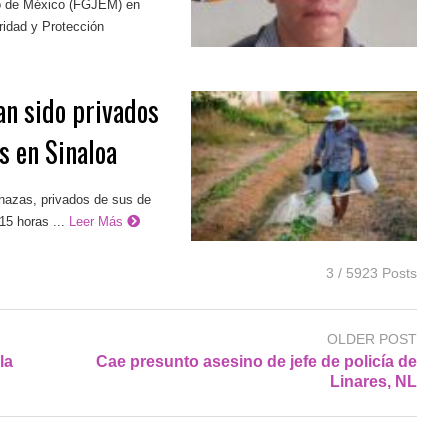
do de México (FGJEM) en
ridad y Protección
an sido privados
s en Sinaloa
enazas, privados de sus de
15 horas ...
Leer Más
3 / 5923 Posts
OLDER POST
la
Cae presunto asesino de jefe de policía de
Linares, NL