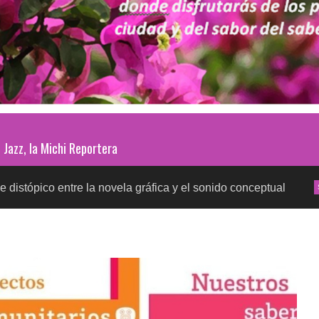
Jazz, la Michi Reportera
tre la novela gráfica y el sonido conceptual
Prueba
SALUD