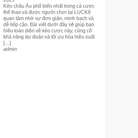
Kèo châu Âu phổ biến nhất trong cá cược
thể thao và được người chơi tại LUCK8
quan tâm nhờ sự đơn giản, minh bạch và
dễ tiếp cận. Bài viết dưới đây sẽ giúp bạn
hiểu toàn diện về kèo cược này, củng cố
khả năng dự đoán và tối ưu hóa hiệu suất
[…]
admin