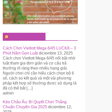
El Pregonero Digital
Cách Chơi Vietlott Mega 6/45 LUCK8 – 3
Phút Nắm Gọn Luật
diciembre 13, 2025
Cách chơi Vietlott Mega 6/45 nổi bật nhờ
luật tham gia đơn giản và cơ cấu trả
thưởng rõ ràng theo nhiều hạng giải.
Người chơi chỉ cần hiểu cách chọn bộ 6
số, cách so kết quả và một vài phương
pháp kết hợp số thường được sử dụng là
đã có thể bắt […]
admin
Kèo Châu Âu: Bí Quyết Chơi Thắng
Chuẩn Chuyên Gia 2025
diciembre 12,
2025