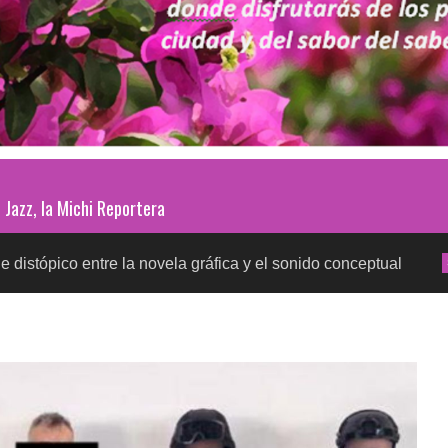
Jazz, la Michi Reportera
ntre la novela gráfica y el sonido conceptual
Prueb
SALUD