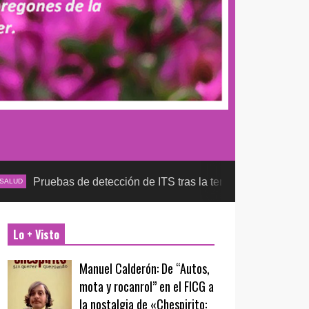
as de detección de ITS tras la temporada futbolera, aseguran l
Lo + Visto
Manuel Calderón: De “Autos,
mota y rocanrol” en el FICG a
la nostalgia de «Chespirito: