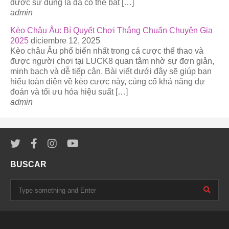
được sử dụng là đã có thể bắt […]
admin
Kèo Châu Âu: Bí Quyết Chơi Thắng Chuẩn Chuyên Gia
2025
diciembre 12, 2025
Kèo châu Âu phổ biến nhất trong cá cược thể thao và
được người chơi tại LUCK8 quan tâm nhờ sự đơn giản,
minh bạch và dễ tiếp cận. Bài viết dưới đây sẽ giúp bạn
hiểu toàn diện về kèo cược này, củng cố khả năng dự
đoán và tối ưu hóa hiệu suất […]
admin
BUSCAR