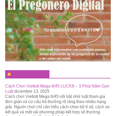
El Pregonero Digital
Cách Chơi Vietlott Mega 6/45 LUCK8 – 3 Phút Nắm Gọn
Luật
diciembre 13, 2025
Cách chơi Vietlott Mega 6/45 nổi bật nhờ luật tham gia
đơn giản và cơ cấu trả thưởng rõ ràng theo nhiều hạng
giải. Người chơi chỉ cần hiểu cách chọn bộ 6 số, cách so
kết quả và một vài phương pháp kết hợp số thường