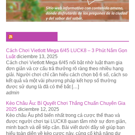
El Pregonero Digital
Cách Chơi Vietlott Mega 6/45 LUCK8 – 3 Phút Nắm Gọn
Luật
diciembre 13, 2025
Cách chơi Vietlott Mega 6/45 nổi bật nhờ luật tham gia
đơn giản và cơ cấu trả thưởng rõ ràng theo nhiều hạng
giải. Người chơi chỉ cần hiểu cách chọn bộ 6 số, cách so
kết quả và một vài phương pháp kết hợp số thường
được sử dụng là đã có thể bắt […]
admin
Kèo Châu Âu: Bí Quyết Chơi Thắng Chuẩn Chuyên Gia
2025
diciembre 12, 2025
Kèo châu Âu phổ biến nhất trong cá cược thể thao và
được người chơi tại LUCK8 quan tâm nhờ sự đơn giản,
minh bạch và dễ tiếp cận. Bài viết dưới đây sẽ giúp bạn
hiểu toàn diện về kèo cược này, củng cố khả năng dự