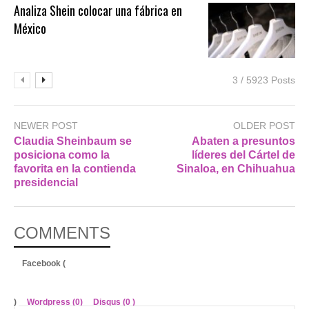
Analiza Shein colocar una fábrica en
México
3 / 5923 Posts
NEWER POST
OLDER POST
Claudia Sheinbaum se
Abaten a presuntos
posiciona como la
líderes del Cártel de
favorita en la contienda
Sinaloa, en Chihuahua
presidencial
COMMENTS
Facebook (
)
Wordpress (0)
Disqus (
0
)