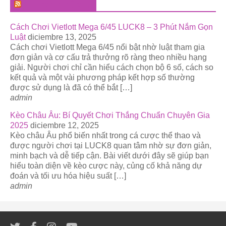
El Pregonero Digital
Cách Chơi Vietlott Mega 6/45 LUCK8 – 3 Phút Nắm Gọn
Luật
diciembre 13, 2025
Cách chơi Vietlott Mega 6/45 nổi bật nhờ luật tham gia
đơn giản và cơ cấu trả thưởng rõ ràng theo nhiều hạng
giải. Người chơi chỉ cần hiểu cách chọn bộ 6 số, cách so
kết quả và một vài phương pháp kết hợp số thường
được sử dụng là đã có thể bắt […]
admin
Kèo Châu Âu: Bí Quyết Chơi Thắng Chuẩn Chuyên Gia
2025
diciembre 12, 2025
Kèo châu Âu phổ biến nhất trong cá cược thể thao và
được người chơi tại LUCK8 quan tâm nhờ sự đơn giản,
minh bạch và dễ tiếp cận. Bài viết dưới đây sẽ giúp bạn
hiểu toàn diện về kèo cược này, củng cố khả năng dự
đoán và tối ưu hóa hiệu suất […]
admin