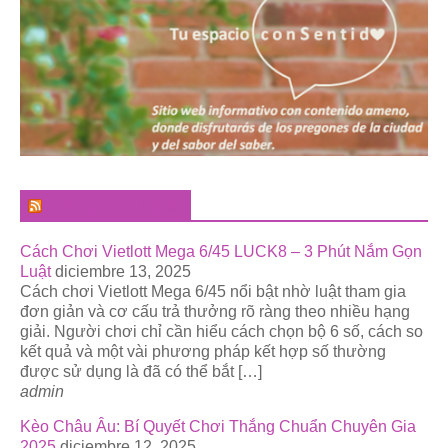
El Pregonero Digital
Cách Chơi Vietlott Mega 6/45 LUCK8 – 3 Phút Nắm Gọn
Luật
diciembre 13, 2025
Cách chơi Vietlott Mega 6/45 nổi bật nhờ luật tham gia
đơn giản và cơ cấu trả thưởng rõ ràng theo nhiều hạng
giải. Người chơi chỉ cần hiểu cách chọn bộ 6 số, cách so
kết quả và một vài phương pháp kết hợp số thường
được sử dụng là đã có thể bắt […]
admin
Kèo Châu Âu: Bí Quyết Chơi Thắng Chuẩn Chuyên Gia
2025
diciembre 12, 2025