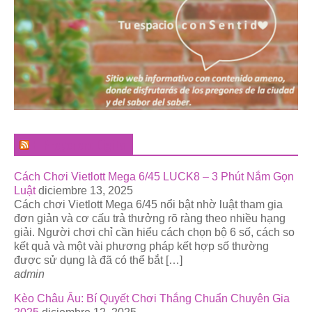
El Pregonero Digital
Cách Chơi Vietlott Mega 6/45 LUCK8 – 3 Phút Nắm Gọn
Luật
diciembre 13, 2025
Cách chơi Vietlott Mega 6/45 nổi bật nhờ luật tham gia
đơn giản và cơ cấu trả thưởng rõ ràng theo nhiều hạng
giải. Người chơi chỉ cần hiểu cách chọn bộ 6 số, cách so
kết quả và một vài phương pháp kết hợp số thường
được sử dụng là đã có thể bắt […]
admin
Kèo Châu Âu: Bí Quyết Chơi Thắng Chuẩn Chuyên Gia