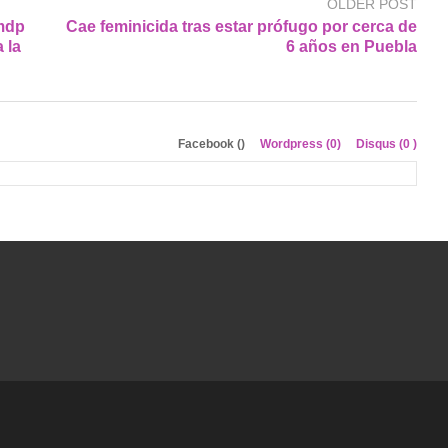
OLDER POST
 mdp
Cae feminicida tras estar prófugo por cerca de
 la
6 años en Puebla
Facebook (
)
Wordpress (0)
Disqus (
0
)