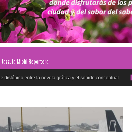
Jazz, la Michi Reportera
entre la novela gráfica y el sonido conceptual
Prueb
SALUD