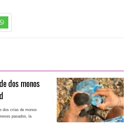
 de dos monos
ud
e dos crías de monos
n meses pasados, la