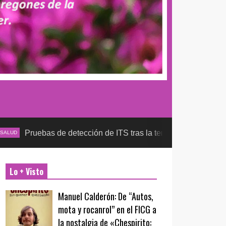
as de detección de ITS tras la temporada futbolera, aseguran l
Lo + Visto
Manuel Calderón: De “Autos,
mota y rocanrol” en el FICG a
la nostalgia de «Chespirito: