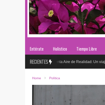
Entérate
Holístico
Tiempo Libre
RECIENTES
Sr. González presenta Aire de Realidad: Un viaje distópico en
O
Home
Política