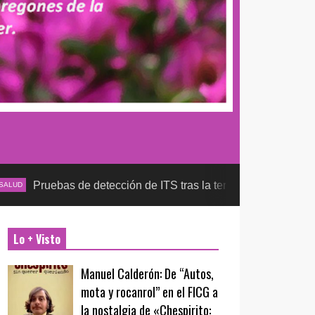
s de detección de ITS tras la temporada futbolera, aseguran la
Lo + Visto
Manuel Calderón: De “Autos,
mota y rocanrol” en el FICG a
la nostalgia de «Chespirito: