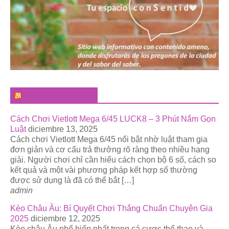
El Pregonero Digital
Cách Chơi Vietlott Mega 6/45 LUCK8 – 3 Phút Nắm Gọn
Luật
diciembre 13, 2025
Cách chơi Vietlott Mega 6/45 nổi bật nhờ luật tham gia
đơn giản và cơ cấu trả thưởng rõ ràng theo nhiều hạng
giải. Người chơi chỉ cần hiểu cách chọn bộ 6 số, cách so
kết quả và một vài phương pháp kết hợp số thường
được sử dụng là đã có thể bắt […]
admin
Kèo Châu Âu: Bí Quyết Chơi Thắng Chuẩn Chuyên Gia
2025
diciembre 12, 2025
Kèo châu Âu phổ biến nhất trong cá cược thể thao và