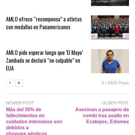
AMLO ofrece “recompensa” a atletas
con medallas en Panamericanos
AMLO pide esperar luego que ‘El Mayo’
Zambada se declaró “no culpable” en
EUA
3 / 5923 Posts
NEWER POST
OLDER POST
Más del 30% de
Asesinan a pasajero de
fallecimientos en
combi tras asalto en
cuidados intensivos son
Ecatepec, Edomex
debidos a
choques sépticos