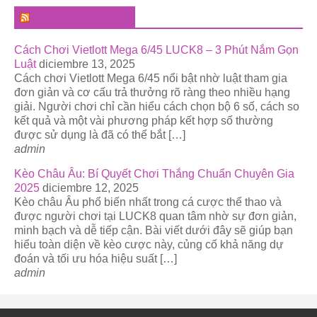
El Pregonero Digital
Cách Chơi Vietlott Mega 6/45 LUCK8 – 3 Phút Nắm Gọn
Luật
diciembre 13, 2025
Cách chơi Vietlott Mega 6/45 nổi bật nhờ luật tham gia
đơn giản và cơ cấu trả thưởng rõ ràng theo nhiều hạng
giải. Người chơi chỉ cần hiểu cách chọn bộ 6 số, cách so
kết quả và một vài phương pháp kết hợp số thường
được sử dụng là đã có thể bắt […]
admin
Kèo Châu Âu: Bí Quyết Chơi Thắng Chuẩn Chuyên Gia
2025
diciembre 12, 2025
Kèo châu Âu phổ biến nhất trong cá cược thể thao và
được người chơi tại LUCK8 quan tâm nhờ sự đơn giản,
minh bạch và dễ tiếp cận. Bài viết dưới đây sẽ giúp bạn
hiểu toàn diện về kèo cược này, củng cố khả năng dự
đoán và tối ưu hóa hiệu suất […]
admin