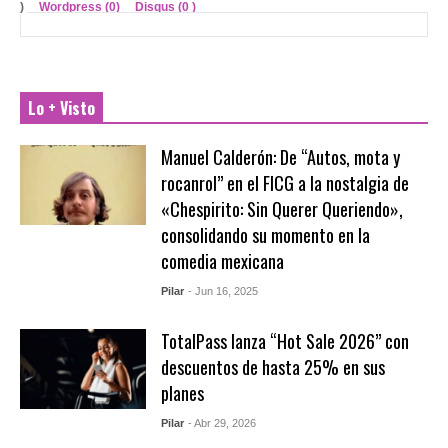
)
Wordpress (0)
Disqus (
0
)
Lo + Visto
Manuel Calderón: De “Autos, mota y
rocanrol” en el FICG a la nostalgia de
«Chespirito: Sin Querer Queriendo»,
consolidando su momento en la
comedia mexicana
Pilar
- Jun 16, 2025
TotalPass lanza “Hot Sale 2026” con
descuentos de hasta 25% en sus
planes
Pilar
- Abr 29, 2026