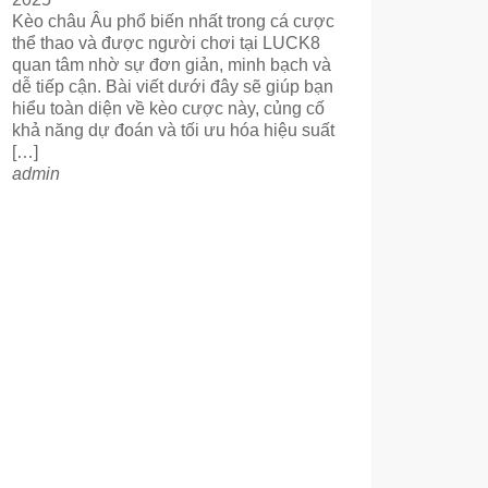
Kèo châu Âu phổ biến nhất trong cá cược
thể thao và được người chơi tại LUCK8
quan tâm nhờ sự đơn giản, minh bạch và
dễ tiếp cận. Bài viết dưới đây sẽ giúp bạn
hiểu toàn diện về kèo cược này, củng cố
khả năng dự đoán và tối ưu hóa hiệu suất
[…]
admin