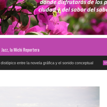
Jazz, la Michi Reportera
e la novela gráfica y el sonido conceptual
Pruebas d
SALUD