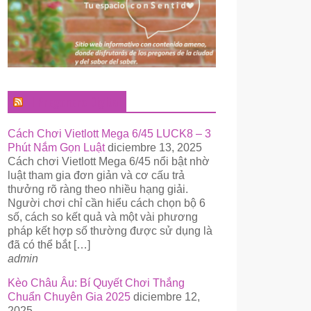
El Pregonero Digital
Cách Chơi Vietlott Mega 6/45 LUCK8 – 3
Phút Nắm Gọn Luật
diciembre 13, 2025
Cách chơi Vietlott Mega 6/45 nổi bật nhờ
luật tham gia đơn giản và cơ cấu trả
thưởng rõ ràng theo nhiều hạng giải.
Người chơi chỉ cần hiểu cách chọn bộ 6
số, cách so kết quả và một vài phương
pháp kết hợp số thường được sử dụng là
đã có thể bắt […]
admin
Kèo Châu Âu: Bí Quyết Chơi Thắng
Chuẩn Chuyên Gia 2025
diciembre 12,
2025