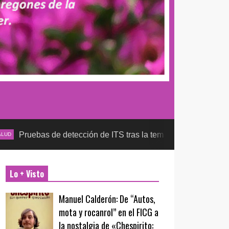
e detección de ITS tras la temporada futbolera, aseguran la de
Lo + Visto
Manuel Calderón: De “Autos,
mota y rocanrol” en el FICG a
la nostalgia de «Chespirito: