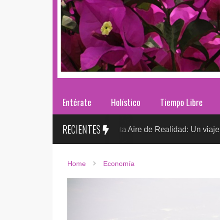
Entérate
Holístico
Tiempo Libre
RECIENTES
Sr. González presenta Aire de Realidad: Un viaje distópico entr
Home
Economía