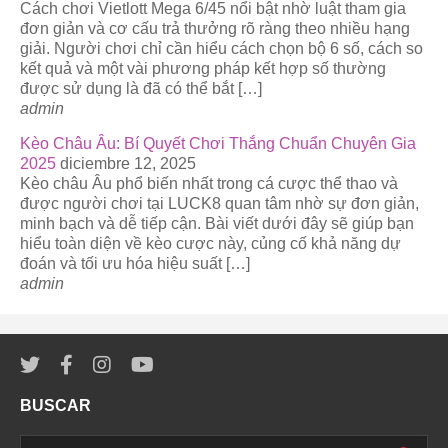
Cách chơi Vietlott Mega 6/45 nổi bật nhờ luật tham gia
đơn giản và cơ cấu trả thưởng rõ ràng theo nhiều hạng
giải. Người chơi chỉ cần hiểu cách chọn bộ 6 số, cách so
kết quả và một vài phương pháp kết hợp số thường
được sử dụng là đã có thể bắt […]
admin
Kèo Châu Âu: Bí Quyết Chơi Thắng Chuẩn Chuyên Gia
2025
diciembre 12, 2025
Kèo châu Âu phổ biến nhất trong cá cược thể thao và
được người chơi tại LUCK8 quan tâm nhờ sự đơn giản,
minh bạch và dễ tiếp cận. Bài viết dưới đây sẽ giúp bạn
hiểu toàn diện về kèo cược này, củng cố khả năng dự
đoán và tối ưu hóa hiệu suất […]
admin
BUSCAR