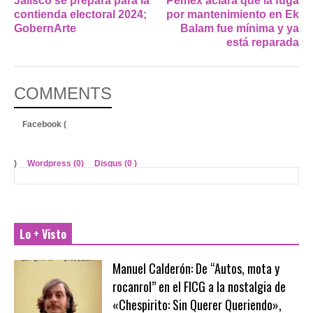
Jalisco se prepara para la
Pemex aclara que la fuga
contienda electoral 2024;
por mantenimiento en Ek
GobernArte
Balam fue mínima y ya
está reparada
COMMENTS
Facebook (
)
Wordpress (0)
Disqus (
0
)
Lo + Visto
Manuel Calderón: De “Autos, mota y
rocanrol” en el FICG a la nostalgia de
«Chespirito: Sin Querer Queriendo»,