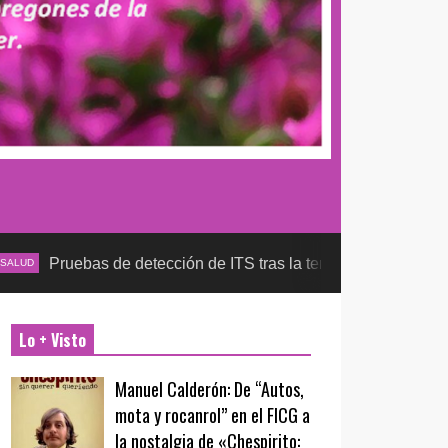
as de detección de ITS tras la temporada futbolera, aseguran l
Lo + Visto
Manuel Calderón: De “Autos,
mota y rocanrol” en el FICG a
la nostalgia de «Chespirito: