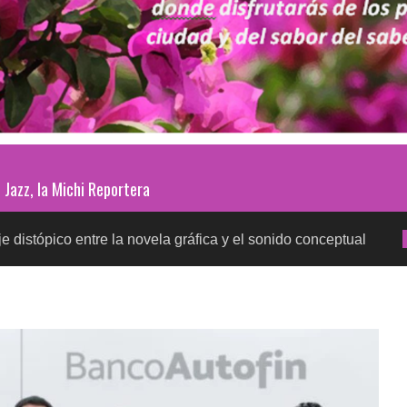
Jazz, la Michi Reportera
entre la novela gráfica y el sonido conceptual
Prueb
SALUD