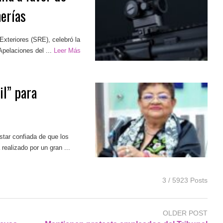
erías
 Exteriores (SRE), celebró la
Apelaciones del ...
Leer Más
il” para
star confiada de que los
realizado por un gran ...
3 / 5923 Posts
OLDER POST