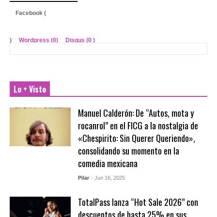
Facebook (
)
Wordpress (0)
Disqus (
0
)
Lo + Visto
Manuel Calderón: De “Autos, mota y
rocanrol” en el FICG a la nostalgia de
«Chespirito: Sin Querer Queriendo»,
consolidando su momento en la
comedia mexicana
Pilar
- Jun 16, 2025
TotalPass lanza “Hot Sale 2026” con
descuentos de hasta 25% en sus