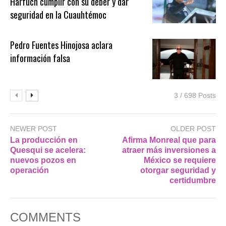
Harfuch cumplir con su deber y dar
seguridad en la Cuauhtémoc
Pedro Fuentes Hinojosa aclara
información falsa
3 / 698 Posts
NEWER POST
OLDER POST
La producción en
Afirma Monreal que para
Quesqui se acelera:
atraer más inversiones a
nuevos pozos en
México se requiere
operación
otorgar seguridad y
certidumbre
COMMENTS