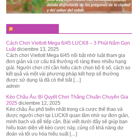
El Pregonero Digital
Cách Chơi Vietlott Mega 6/45 LUCK8 – 3 Phút Nắm Gọn
Luật
diciembre 13, 2025
Cách chơi Vietlott Mega 6/45 nổi bật nhờ luật tham gia
đơn giản và cơ cấu trả thưởng rõ ràng theo nhiều hạng
giải. Người chơi chỉ cần hiểu cách chọn bộ 6 số, cách so
kết quả và một vài phương pháp kết hợp số thường
được sử dụng là đã có thể bắt […]
admin
Kèo Châu Âu: Bí Quyết Chơi Thắng Chuẩn Chuyên Gia
2025
diciembre 12, 2025
Kèo châu Âu phổ biến nhất trong cá cược thể thao và
được người chơi tại LUCK8 quan tâm nhờ sự đơn giản,
minh bạch và dễ tiếp cận. Bài viết dưới đây sẽ giúp bạn
hiểu toàn diện về kèo cược này, củng cố khả năng dự
đoán và tối ưu hóa hiệu suất […]