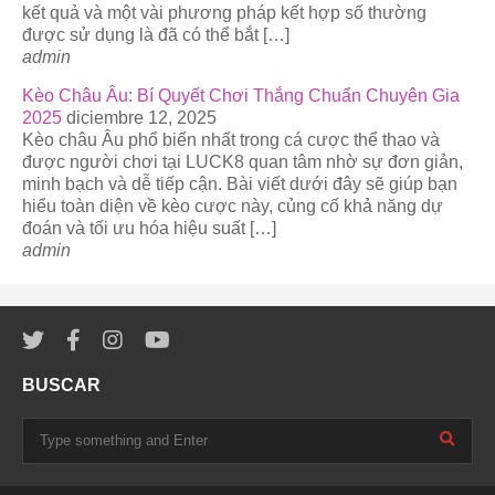
kết quả và một vài phương pháp kết hợp số thường
được sử dụng là đã có thể bắt […]
admin
Kèo Châu Âu: Bí Quyết Chơi Thắng Chuẩn Chuyên Gia
2025
diciembre 12, 2025
Kèo châu Âu phổ biến nhất trong cá cược thể thao và
được người chơi tại LUCK8 quan tâm nhờ sự đơn giản,
minh bạch và dễ tiếp cận. Bài viết dưới đây sẽ giúp bạn
hiểu toàn diện về kèo cược này, củng cố khả năng dự
đoán và tối ưu hóa hiệu suất […]
admin
BUSCAR