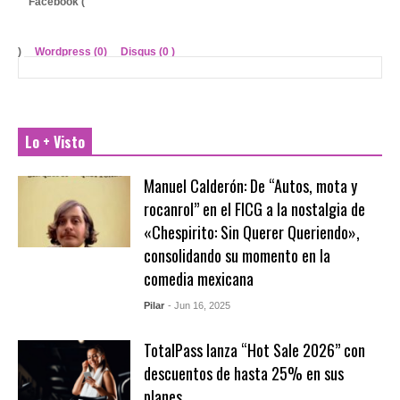
Facebook (
)
Wordpress (0)
Disqus (
0
)
Lo + Visto
Manuel Calderón: De “Autos, mota y
rocanrol” en el FICG a la nostalgia de
«Chespirito: Sin Querer Queriendo»,
consolidando su momento en la
comedia mexicana
Pilar
- Jun 16, 2025
TotalPass lanza “Hot Sale 2026” con
descuentos de hasta 25% en sus
planes