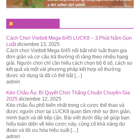
El Pregonero Digital
Cách Chơi Vietlott Mega 6/45 LUCK8 – 3 Phút Nắm Gọn
Luật
diciembre 13, 2025
Cách chơi Vietlott Mega 6/45 nổi bật nhờ luật tham gia
đơn giản và cơ cấu trả thưởng rõ ràng theo nhiều hạng
giải. Người chơi chỉ cần hiểu cách chọn bộ 6 số, cách so
kết quả và một vài phương pháp kết hợp số thường
được sử dụng là đã có thể bắt […]
admin
Kèo Châu Âu: Bí Quyết Chơi Thắng Chuẩn Chuyên Gia
2025
diciembre 12, 2025
Kèo châu Âu phổ biến nhất trong cá cược thể thao và
được người chơi tại LUCK8 quan tâm nhờ sự đơn giản,
minh bạch và dễ tiếp cận. Bài viết dưới đây sẽ giúp bạn
hiểu toàn diện về kèo cược này, củng cố khả năng dự
đoán và tối ưu hóa hiệu suất […]
admin