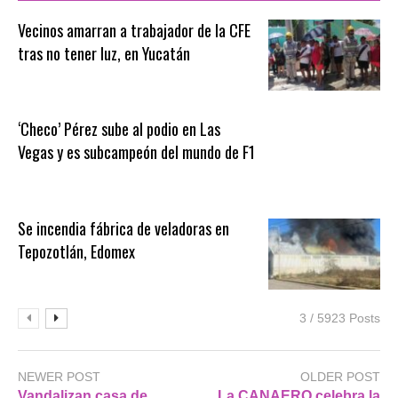
Vecinos amarran a trabajador de la CFE
tras no tener luz, en Yucatán
‘Checo’ Pérez sube al podio en Las
Vegas y es subcampeón del mundo de F1
Se incendia fábrica de veladoras en
Tepozotlán, Edomex
3 / 5923 Posts
NEWER POST
OLDER POST
Vandalizan casa de
La CANAERO celebra la