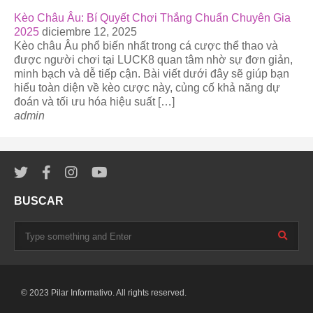
Kèo Châu Âu: Bí Quyết Chơi Thắng Chuẩn Chuyên Gia
2025
diciembre 12, 2025
Kèo châu Âu phổ biến nhất trong cá cược thể thao và
được người chơi tại LUCK8 quan tâm nhờ sự đơn giản,
minh bạch và dễ tiếp cận. Bài viết dưới đây sẽ giúp bạn
hiểu toàn diện về kèo cược này, củng cố khả năng dự
đoán và tối ưu hóa hiệu suất […]
admin
BUSCAR
© 2023 Pilar Informativo. All rights reserved.