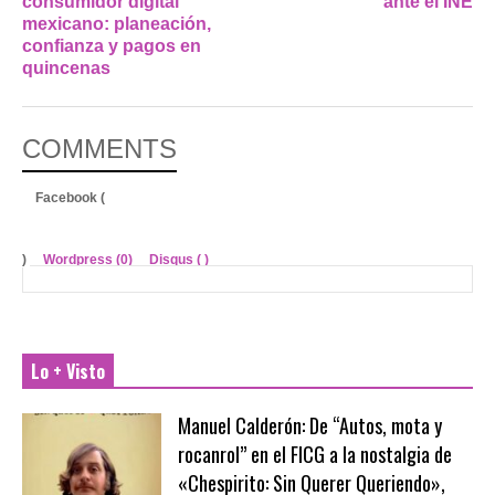
consumidor digital
ante el INE
mexicano: planeación,
confianza y pagos en
quincenas
COMMENTS
Facebook (
)
Wordpress (0)
Disqus (
)
Lo + Visto
Manuel Calderón: De “Autos, mota y
rocanrol” en el FICG a la nostalgia de
«Chespirito: Sin Querer Queriendo»,