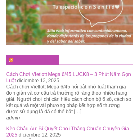
El Pregonero Digital
Cách Chơi Vietlott Mega 6/45 LUCK8 – 3 Phút Nắm Gọn
Luật
diciembre 13, 2025
Cách chơi Vietlott Mega 6/45 nổi bật nhờ luật tham gia
đơn giản và cơ cấu trả thưởng rõ ràng theo nhiều hạng
giải. Người chơi chỉ cần hiểu cách chọn bộ 6 số, cách so
kết quả và một vài phương pháp kết hợp số thường
được sử dụng là đã có thể bắt […]
admin
Kèo Châu Âu: Bí Quyết Chơi Thắng Chuẩn Chuyên Gia
2025
diciembre 12, 2025