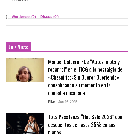
)
Wordpress (0)
Disqus (
0
)
Lo + Visto
Manuel Calderón: De “Autos, mota y
rocanrol” en el FICG a la nostalgia de
«Chespirito: Sin Querer Queriendo»,
consolidando su momento en la
comedia mexicana
Pilar
- Jun 16, 2025
TotalPass lanza “Hot Sale 2026” con
descuentos de hasta 25% en sus
planes