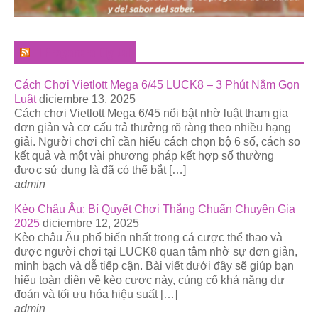
El Pregonero Digital
Cách Chơi Vietlott Mega 6/45 LUCK8 – 3 Phút Nắm Gọn
Luật
diciembre 13, 2025
Cách chơi Vietlott Mega 6/45 nổi bật nhờ luật tham gia
đơn giản và cơ cấu trả thưởng rõ ràng theo nhiều hạng
giải. Người chơi chỉ cần hiểu cách chọn bộ 6 số, cách so
kết quả và một vài phương pháp kết hợp số thường
được sử dụng là đã có thể bắt […]
admin
Kèo Châu Âu: Bí Quyết Chơi Thắng Chuẩn Chuyên Gia
2025
diciembre 12, 2025
Kèo châu Âu phổ biến nhất trong cá cược thể thao và
được người chơi tại LUCK8 quan tâm nhờ sự đơn giản,
minh bạch và dễ tiếp cận. Bài viết dưới đây sẽ giúp bạn
hiểu toàn diện về kèo cược này, củng cố khả năng dự
đoán và tối ưu hóa hiệu suất […]
admin