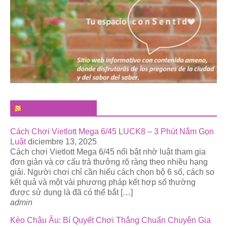
El Pregonero Digital
Cách Chơi Vietlott Mega 6/45 LUCK8 – 3 Phút Nắm Gọn
Luật
diciembre 13, 2025
Cách chơi Vietlott Mega 6/45 nổi bật nhờ luật tham gia
đơn giản và cơ cấu trả thưởng rõ ràng theo nhiều hạng
giải. Người chơi chỉ cần hiểu cách chọn bộ 6 số, cách so
kết quả và một vài phương pháp kết hợp số thường
được sử dụng là đã có thể bắt […]
admin
Kèo Châu Âu: Bí Quyết Chơi Thắng Chuẩn Chuyên Gia