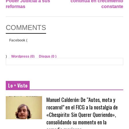
Poder Judicial a sus
continúa en crecimiento
reformas
constante
COMMENTS
Facebook (
)
Wordpress (0)
Disqus (
0
)
Lo + Visto
Manuel Calderón: De “Autos, mota y
rocanrol” en el FICG a la nostalgia de
«Chespirito: Sin Querer Queriendo»,
consolidando su momento en la