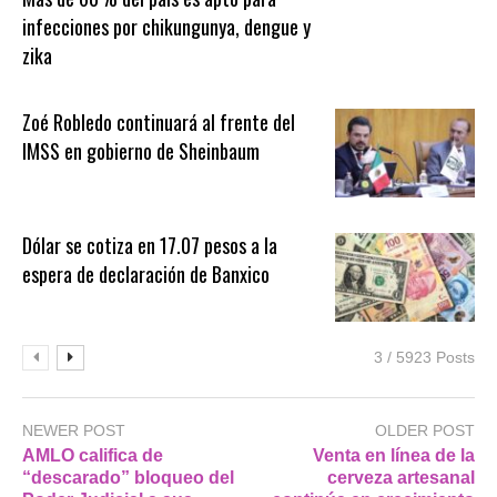
infecciones por chikungunya, dengue y
zika
Zoé Robledo continuará al frente del
IMSS en gobierno de Sheinbaum
Dólar se cotiza en 17.07 pesos a la
espera de declaración de Banxico
3 / 5923 Posts
NEWER POST
OLDER POST
AMLO califica de
Venta en línea de la
“descarado” bloqueo del
cerveza artesanal