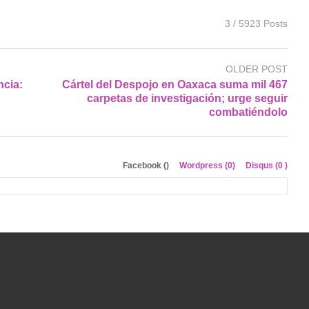
3 / 5923 Posts
OLDER POST
ncia:
Cártel del Despojo en Oaxaca suma mil 467
carpetas de investigación; urge seguir
combatiéndolo
Facebook (
)
Wordpress (0)
Disqus (
0
)