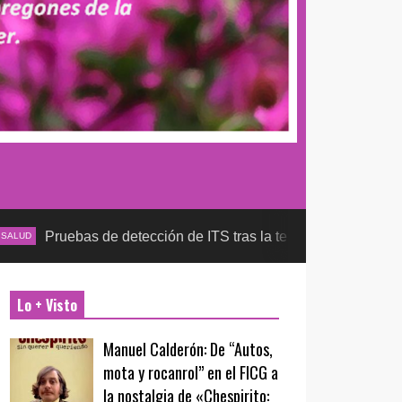
as de detección de ITS tras la temporada futbolera, aseguran la
Lo + Visto
Manuel Calderón: De “Autos,
mota y rocanrol” en el FICG a
la nostalgia de «Chespirito: