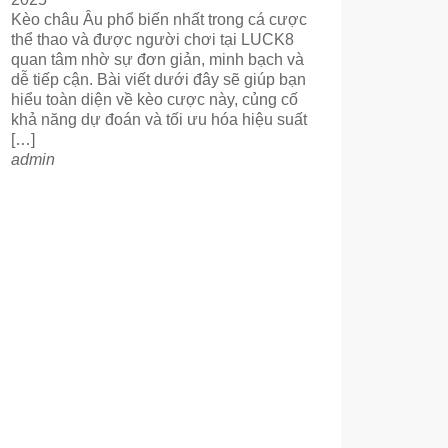
Kèo châu Âu phổ biến nhất trong cá cược
thể thao và được người chơi tại LUCK8
quan tâm nhờ sự đơn giản, minh bạch và
dễ tiếp cận. Bài viết dưới đây sẽ giúp bạn
hiểu toàn diện về kèo cược này, củng cố
khả năng dự đoán và tối ưu hóa hiệu suất
[…]
admin