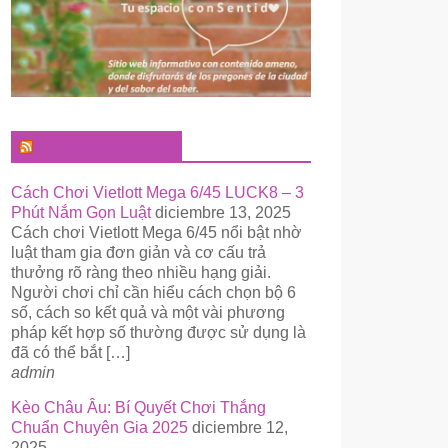
El Pregonero Digital
Cách Chơi Vietlott Mega 6/45 LUCK8 – 3
Phút Nắm Gọn Luật
diciembre 13, 2025
Cách chơi Vietlott Mega 6/45 nổi bật nhờ
luật tham gia đơn giản và cơ cấu trả
thưởng rõ ràng theo nhiều hạng giải.
Người chơi chỉ cần hiểu cách chọn bộ 6
số, cách so kết quả và một vài phương
pháp kết hợp số thường được sử dụng là
đã có thể bắt […]
admin
Kèo Châu Âu: Bí Quyết Chơi Thắng
Chuẩn Chuyên Gia 2025
diciembre 12,
2025