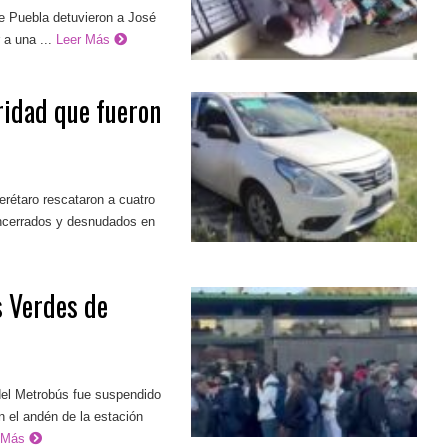
e Puebla detuvieron a José
 a una ...
Leer Más
ridad que fueron
rétaro rescataron a cuatro
encerrados y desnudados en
s Verdes de
 del Metrobús fue suspendido
n el andén de la estación
r Más