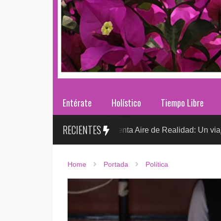
Entérate
Holístico
Tiempo Libre
RECIENTES
Sr. González presenta Aire de Realidad: Un viaje distópico e
O
Home
Portada
Política