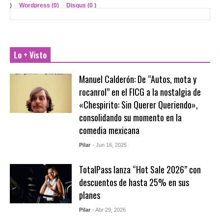
)
Wordpress (0)
Disqus (
0
)
Lo + Visto
Manuel Calderón: De “Autos, mota y
rocanrol” en el FICG a la nostalgia de
«Chespirito: Sin Querer Queriendo»,
consolidando su momento en la
comedia mexicana
Pilar
- Jun 16, 2025
TotalPass lanza “Hot Sale 2026” con
descuentos de hasta 25% en sus
planes
Pilar
- Abr 29, 2026