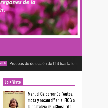
e detección de ITS tras la temporada futbolera, aseguran la de
Lo + Visto
Manuel Calderón: De “Autos,
mota y rocanrol” en el FICG a
la nostalgia de «Chespirito: