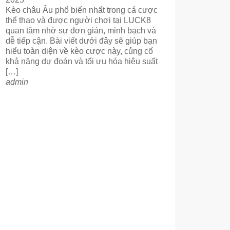
Kèo châu Âu phổ biến nhất trong cá cược
thể thao và được người chơi tại LUCK8
quan tâm nhờ sự đơn giản, minh bạch và
dễ tiếp cận. Bài viết dưới đây sẽ giúp bạn
hiểu toàn diện về kèo cược này, củng cố
khả năng dự đoán và tối ưu hóa hiệu suất
[…]
admin