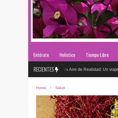
Entérate
Holístico
Tiempo Libre
RECIENTES
Sr. González presenta Aire de Realidad: Un viaje distópico entr
Home
Salud