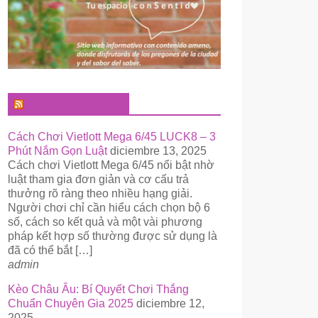
El Pregonero Digital
Cách Chơi Vietlott Mega 6/45 LUCK8 – 3
Phút Nắm Gọn Luật
diciembre 13, 2025
Cách chơi Vietlott Mega 6/45 nổi bật nhờ
luật tham gia đơn giản và cơ cấu trả
thưởng rõ ràng theo nhiều hạng giải.
Người chơi chỉ cần hiểu cách chọn bộ 6
số, cách so kết quả và một vài phương
pháp kết hợp số thường được sử dụng là
đã có thể bắt […]
admin
Kèo Châu Âu: Bí Quyết Chơi Thắng
Chuẩn Chuyên Gia 2025
diciembre 12,
2025