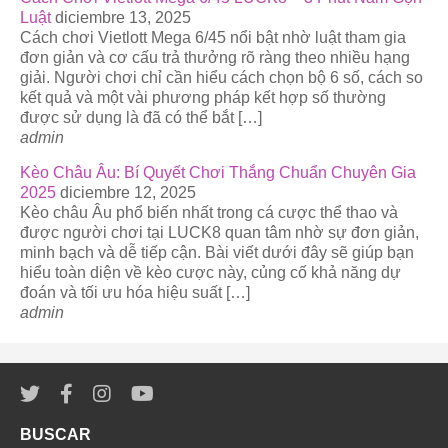
Luật
diciembre 13, 2025
Cách chơi Vietlott Mega 6/45 nổi bật nhờ luật tham gia
đơn giản và cơ cấu trả thưởng rõ ràng theo nhiều hạng
giải. Người chơi chỉ cần hiểu cách chọn bộ 6 số, cách so
kết quả và một vài phương pháp kết hợp số thường
được sử dụng là đã có thể bắt […]
admin
Kèo Châu Âu: Bí Quyết Chơi Thắng Chuẩn Chuyên Gia
2025
diciembre 12, 2025
Kèo châu Âu phổ biến nhất trong cá cược thể thao và
được người chơi tại LUCK8 quan tâm nhờ sự đơn giản,
minh bạch và dễ tiếp cận. Bài viết dưới đây sẽ giúp bạn
hiểu toàn diện về kèo cược này, củng cố khả năng dự
đoán và tối ưu hóa hiệu suất […]
admin
BUSCAR