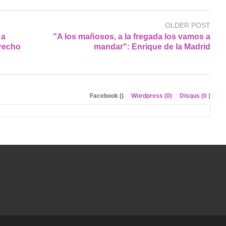
OLDER POST
 a
"A los mañosos, a la fregada los vamos a
erecho
mandar": Enrique de la Madrid
Facebook (
)
Wordpress (0)
Disqus (
0
)