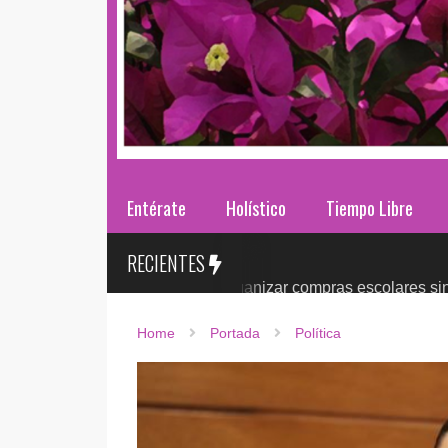
Entérate
Holístico
Tiempo Libre
RECIENTES
ases 2026: ¿cómo organizar compras escolares sin presionar e
Home
Portada
Política