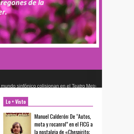
ico colisionan en el Teatro Metropólitan
CULTURA Y ENTRETENI
Lo + Visto
Manuel Calderón: De “Autos,
mota y rocanrol” en el FICG a
la nostalgia de «Chespirito: