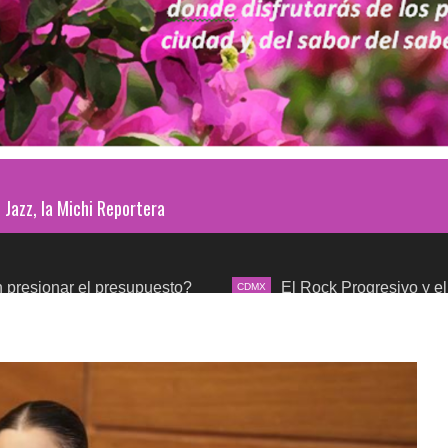
Jazz, la Michi Reportera
l presupuesto?
El Rock Progresivo y el mundo sinfón
CDMX