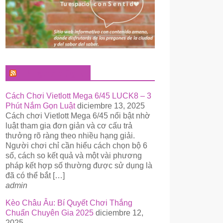
El Pregonero Digital
Cách Chơi Vietlott Mega 6/45 LUCK8 – 3
Phút Nắm Gọn Luật
diciembre 13, 2025
Cách chơi Vietlott Mega 6/45 nổi bật nhờ
luật tham gia đơn giản và cơ cấu trả
thưởng rõ ràng theo nhiều hạng giải.
Người chơi chỉ cần hiểu cách chọn bộ 6
số, cách so kết quả và một vài phương
pháp kết hợp số thường được sử dụng là
đã có thể bắt […]
admin
Kèo Châu Âu: Bí Quyết Chơi Thắng
Chuẩn Chuyên Gia 2025
diciembre 12,
2025