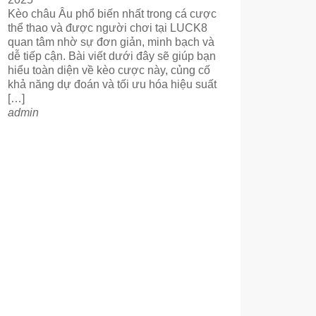
Kèo châu Âu phổ biến nhất trong cá cược
thể thao và được người chơi tại LUCK8
quan tâm nhờ sự đơn giản, minh bạch và
dễ tiếp cận. Bài viết dưới đây sẽ giúp bạn
hiểu toàn diện về kèo cược này, củng cố
khả năng dự đoán và tối ưu hóa hiệu suất
[…]
admin