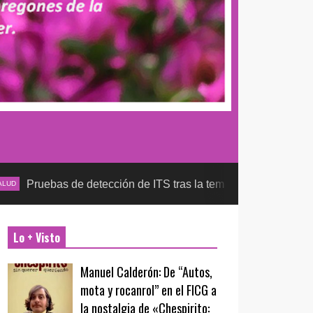
de detección de ITS tras la temporada futbolera, aseguran la d
Lo + Visto
Manuel Calderón: De “Autos,
mota y rocanrol” en el FICG a
la nostalgia de «Chespirito: