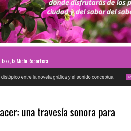
Jazz, la Michi Reportera
e la novela gráfica y el sonido conceptual
Pruebas 
SALUD
acer: una travesía sonora para
s