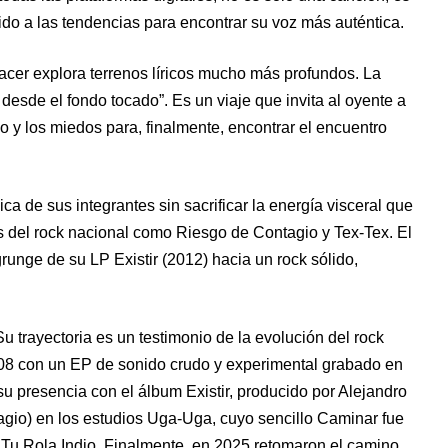
do a las tendencias para encontrar su voz más auténtica.
nacer explora terrenos líricos mucho más profundos. La
desde el fondo tocado”. Es un viaje que invita al oyente a
lo y los miedos para, finalmente, encontrar el encuentro
ca de sus integrantes sin sacrificar la energía visceral que
s del rock nacional como Riesgo de Contagio y Tex-Tex. El
unge de su LP Existir (2012) hacia un rock sólido,
.
 trayectoria es un testimonio de la evolución del rock
08 con un EP de sonido crudo y experimental grabado en
u presencia con el álbum Existir, producido por Alejandro
gio) en los estudios Uga-Uga, cuyo sencillo Caminar fue
 Tu Rola Indio. Finalmente, en 2025 retomaron el camino