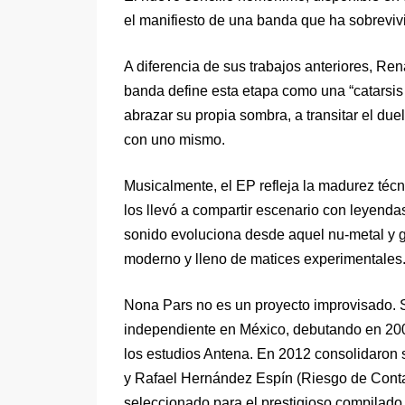
el manifiesto de una banda que ha sobrevivi
A diferencia de sus trabajos anteriores, Re
banda define esta etapa como una “catarsis 
abrazar su propia sombra, a transitar el due
con uno mismo.
Musicalmente, el EP refleja la madurez técni
los llevó a compartir escenario con leyenda
sonido evoluciona desde aquel nu-metal y gr
moderno y lleno de matices experimentales
Nona Pars no es un proyecto improvisado. Su
independiente en México, debutando en 20
los estudios Antena. En 2012 consolidaron s
y Rafael Hernández Espín (Riesgo de Conta
seleccionado para el prestigioso compilado