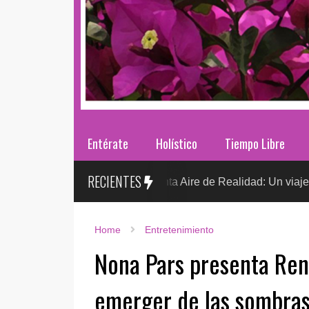
Entérate
Holístico
Tiempo Libre
RECIENTES
Sr. González presenta Aire de Realidad: Un viaje distópico entr
Home
Entretenimiento
Nona Pars presenta Ren
emerger de las sombra