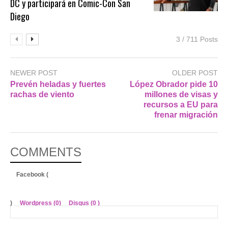
DC y participará en Comic-Con San
Diego
3 / 711 Posts
NEWER POST
OLDER POST
Prevén heladas y fuertes
López Obrador pide 10
rachas de viento
millones de visas y
recursos a EU para
frenar migración
COMMENTS
Facebook (
)
Wordpress (0)
Disqus (
0
)