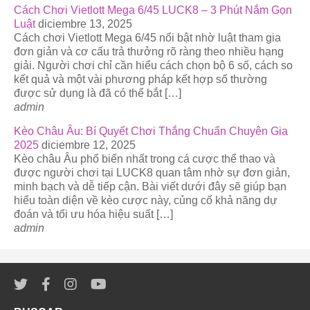
Cách Chơi Vietlott Mega 6/45 LUCK8 – 3 Phút Nắm Gọn
Luật
diciembre 13, 2025
Cách chơi Vietlott Mega 6/45 nổi bật nhờ luật tham gia
đơn giản và cơ cấu trả thưởng rõ ràng theo nhiều hạng
giải. Người chơi chỉ cần hiểu cách chọn bộ 6 số, cách so
kết quả và một vài phương pháp kết hợp số thường
được sử dụng là đã có thể bắt […]
admin
Kèo Châu Âu: Bí Quyết Chơi Thắng Chuẩn Chuyên Gia
2025
diciembre 12, 2025
Kèo châu Âu phổ biến nhất trong cá cược thể thao và
được người chơi tại LUCK8 quan tâm nhờ sự đơn giản,
minh bạch và dễ tiếp cận. Bài viết dưới đây sẽ giúp bạn
hiểu toàn diện về kèo cược này, củng cố khả năng dự
đoán và tối ưu hóa hiệu suất […]
admin