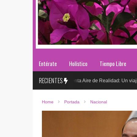
Entérate
Holístico
Tiempo Libre
RECIENTES
Sr. González presenta Aire de Realidad: Un viaje distópico en
Home
Portada
Nacional