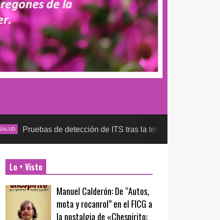
s de detección de ITS tras la temporada futbolera, aseguran la 
Lo + Visto
Manuel Calderón: De “Autos,
mota y rocanrol” en el FICG a
la nostalgia de «Chespirito: