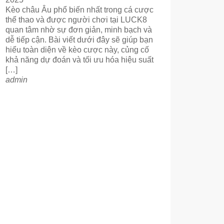
Kèo châu Âu phổ biến nhất trong cá cược
thể thao và được người chơi tại LUCK8
quan tâm nhờ sự đơn giản, minh bạch và
dễ tiếp cận. Bài viết dưới đây sẽ giúp bạn
hiểu toàn diện về kèo cược này, củng cố
khả năng dự đoán và tối ưu hóa hiệu suất
[…]
admin