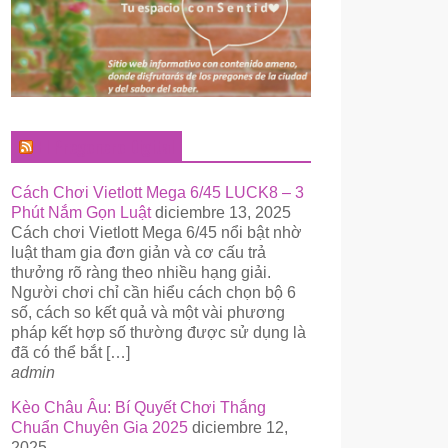
El Pregonero Digital
Cách Chơi Vietlott Mega 6/45 LUCK8 – 3
Phút Nắm Gọn Luật
diciembre 13, 2025
Cách chơi Vietlott Mega 6/45 nổi bật nhờ
luật tham gia đơn giản và cơ cấu trả
thưởng rõ ràng theo nhiều hạng giải.
Người chơi chỉ cần hiểu cách chọn bộ 6
số, cách so kết quả và một vài phương
pháp kết hợp số thường được sử dụng là
đã có thể bắt […]
admin
Kèo Châu Âu: Bí Quyết Chơi Thắng
Chuẩn Chuyên Gia 2025
diciembre 12,
2025