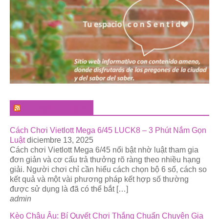
El Pregonero Digital
Cách Chơi Vietlott Mega 6/45 LUCK8 – 3 Phút Nắm Gọn
Luật
diciembre 13, 2025
Cách chơi Vietlott Mega 6/45 nổi bật nhờ luật tham gia
đơn giản và cơ cấu trả thưởng rõ ràng theo nhiều hạng
giải. Người chơi chỉ cần hiểu cách chọn bộ 6 số, cách so
kết quả và một vài phương pháp kết hợp số thường
được sử dụng là đã có thể bắt […]
admin
Kèo Châu Âu: Bí Quyết Chơi Thắng Chuẩn Chuyên Gia