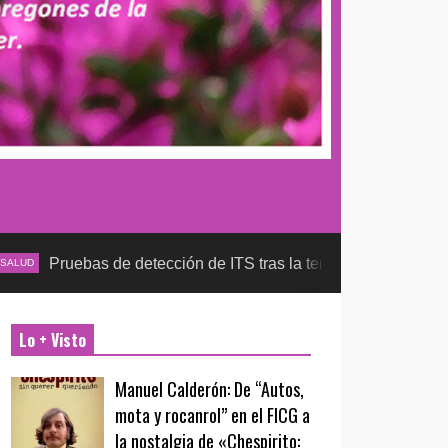
s de detección de ITS tras la temporada futbolera, aseguran la 
Lo + Visto
Manuel Calderón: De “Autos,
mota y rocanrol” en el FICG a
la nostalgia de «Chespirito: