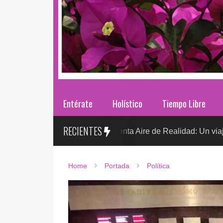
Entérate
Holístico
Tiempo Libre
RECIENTES
Sr. González presenta Aire de Realidad: Un viaje distópico en
Home
Portada
Política