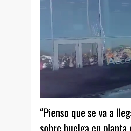
“Pienso que se va a lle
sobre huelga en planta 