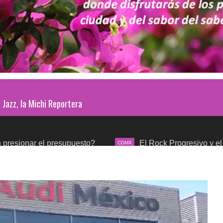
Jazz, la Michi Reportera
l presupuesto?
El Rock Progresivo y el mundo sinfó
CDMX