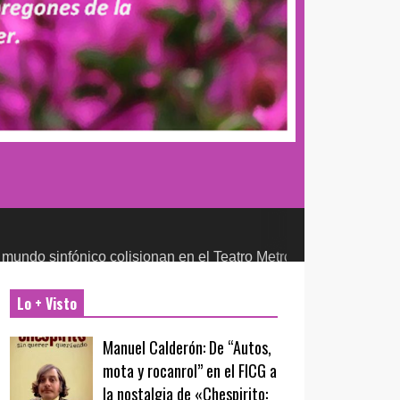
nico colisionan en el Teatro Metropólitan
CULTURA Y ENTRETEN
Lo + Visto
Manuel Calderón: De “Autos,
mota y rocanrol” en el FICG a
la nostalgia de «Chespirito: