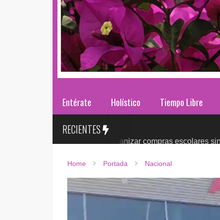
Entérate
Holístico
Tiempo Libre
RECIENTES
ases 2026: ¿cómo organizar compras escolares sin presionar e
Home
Portada
Nacional