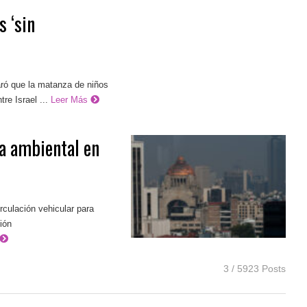
 ‘sin
aró que la matanza de niños
e Israel ...
Leer Más
a ambiental en
rculación vehicular para
ción
3 / 5923 Posts