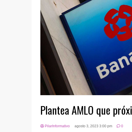
Plantea AMLO que próx
PilarInformativo
agosto 3, 2023 3:00 pm
0