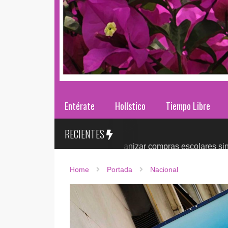
Entérate
Holístico
Tiempo Libre
RECIENTES
ases 2026: ¿cómo organizar compras escolares sin presionar e
Home
Portada
Nacional