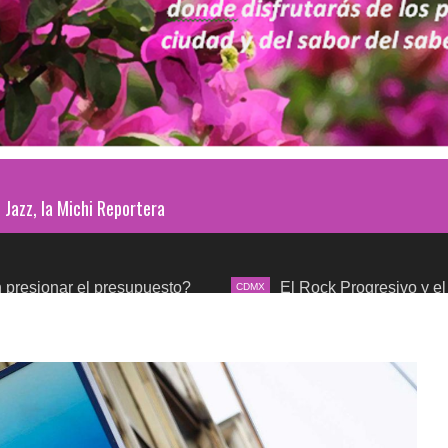
Jazz, la Michi Reportera
l presupuesto?
El Rock Progresivo y el mundo sinfó
CDMX