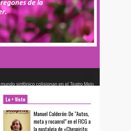
nico colisionan en el Teatro Metropólitan
CULTURA Y ENTRETEN
Lo + Visto
Manuel Calderón: De “Autos,
mota y rocanrol” en el FICG a
la nostalgia de «Chespirito: