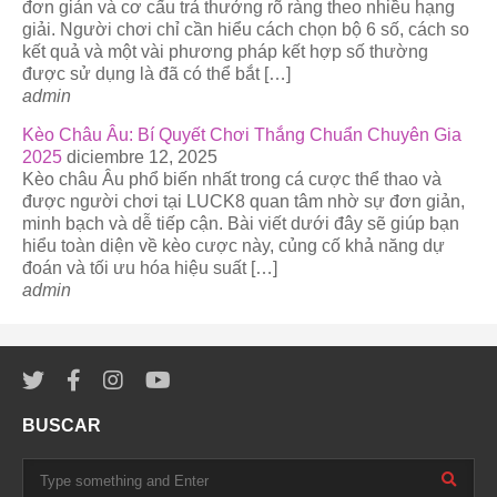
đơn giản và cơ cấu trả thưởng rõ ràng theo nhiều hạng
giải. Người chơi chỉ cần hiểu cách chọn bộ 6 số, cách so
kết quả và một vài phương pháp kết hợp số thường
được sử dụng là đã có thể bắt […]
admin
Kèo Châu Âu: Bí Quyết Chơi Thắng Chuẩn Chuyên Gia
2025
diciembre 12, 2025
Kèo châu Âu phổ biến nhất trong cá cược thể thao và
được người chơi tại LUCK8 quan tâm nhờ sự đơn giản,
minh bạch và dễ tiếp cận. Bài viết dưới đây sẽ giúp bạn
hiểu toàn diện về kèo cược này, củng cố khả năng dự
đoán và tối ưu hóa hiệu suất […]
admin
BUSCAR