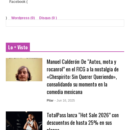
Facebook (
)
Wordpress (0)
Disqus (
0
)
Lo + Visto
Manuel Calderón: De “Autos, mota y
rocanrol” en el FICG a la nostalgia de
«Chespirito: Sin Querer Queriendo»,
consolidando su momento en la
comedia mexicana
Pilar
- Jun 16, 2025
TotalPass lanza “Hot Sale 2026” con
descuentos de hasta 25% en sus
planes