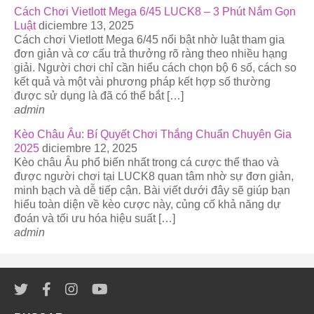
Cách Chơi Vietlott Mega 6/45 LUCK8 – 3 Phút Nắm Gọn
Luật
diciembre 13, 2025
Cách chơi Vietlott Mega 6/45 nổi bật nhờ luật tham gia
đơn giản và cơ cấu trả thưởng rõ ràng theo nhiều hạng
giải. Người chơi chỉ cần hiểu cách chọn bộ 6 số, cách so
kết quả và một vài phương pháp kết hợp số thường
được sử dụng là đã có thể bắt […]
admin
Kèo Châu Âu: Bí Quyết Chơi Thắng Chuẩn Chuyên Gia
2025
diciembre 12, 2025
Kèo châu Âu phổ biến nhất trong cá cược thể thao và
được người chơi tại LUCK8 quan tâm nhờ sự đơn giản,
minh bạch và dễ tiếp cận. Bài viết dưới đây sẽ giúp bạn
hiểu toàn diện về kèo cược này, củng cố khả năng dự
đoán và tối ưu hóa hiệu suất […]
admin