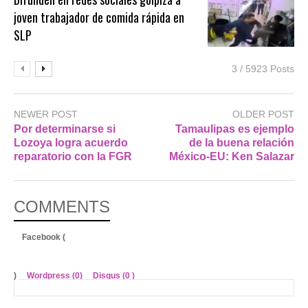
joven trabajador de comida rápida en
SLP
3 / 5923 Posts
NEWER POST
OLDER POST
Por determinarse si
Tamaulipas es ejemplo
Lozoya logra acuerdo
de la buena relación
reparatorio con la FGR
México-EU: Ken Salazar
COMMENTS
Facebook (
)
Wordpress (0)
Disqus (
0
)