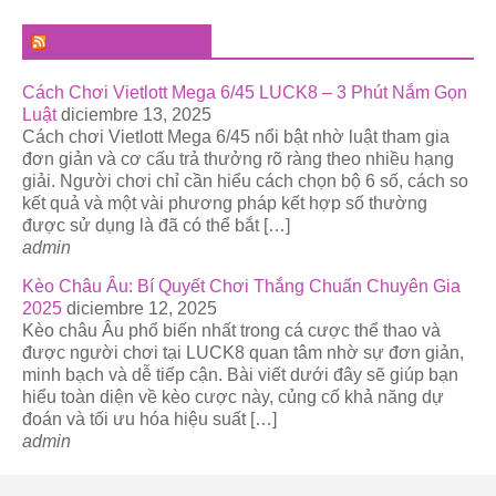
El Pregonero Digital
Cách Chơi Vietlott Mega 6/45 LUCK8 – 3 Phút Nắm Gọn
Luật
diciembre 13, 2025
Cách chơi Vietlott Mega 6/45 nổi bật nhờ luật tham gia
đơn giản và cơ cấu trả thưởng rõ ràng theo nhiều hạng
giải. Người chơi chỉ cần hiểu cách chọn bộ 6 số, cách so
kết quả và một vài phương pháp kết hợp số thường
được sử dụng là đã có thể bắt […]
admin
Kèo Châu Âu: Bí Quyết Chơi Thắng Chuẩn Chuyên Gia
2025
diciembre 12, 2025
Kèo châu Âu phổ biến nhất trong cá cược thể thao và
được người chơi tại LUCK8 quan tâm nhờ sự đơn giản,
minh bạch và dễ tiếp cận. Bài viết dưới đây sẽ giúp bạn
hiểu toàn diện về kèo cược này, củng cố khả năng dự
đoán và tối ưu hóa hiệu suất […]
admin