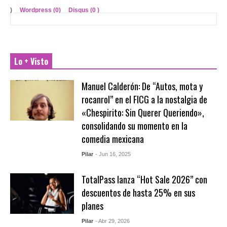
)
Wordpress (0)
Disqus (
0
)
Lo + Visto
Manuel Calderón: De “Autos, mota y
rocanrol” en el FICG a la nostalgia de
«Chespirito: Sin Querer Queriendo»,
consolidando su momento en la
comedia mexicana
Pilar
- Jun 16, 2025
TotalPass lanza “Hot Sale 2026” con
descuentos de hasta 25% en sus
planes
Pilar
- Abr 29, 2026