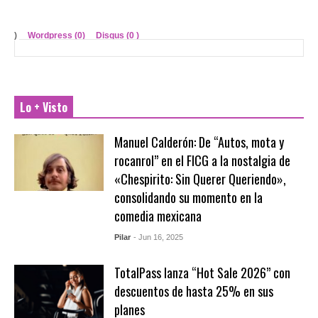
)
Wordpress (0)
Disqus (
0
)
Lo + Visto
Manuel Calderón: De “Autos, mota y
rocanrol” en el FICG a la nostalgia de
«Chespirito: Sin Querer Queriendo»,
consolidando su momento en la
comedia mexicana
Pilar
- Jun 16, 2025
TotalPass lanza “Hot Sale 2026” con
descuentos de hasta 25% en sus
planes