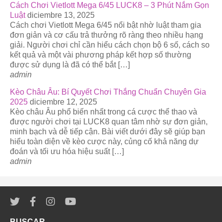
Cách Chơi Vietlott Mega 6/45 LUCK8 – 3 Phút Nắm Gọn
Luật
diciembre 13, 2025
Cách chơi Vietlott Mega 6/45 nổi bật nhờ luật tham gia
đơn giản và cơ cấu trả thưởng rõ ràng theo nhiều hạng
giải. Người chơi chỉ cần hiểu cách chọn bộ 6 số, cách so
kết quả và một vài phương pháp kết hợp số thường
được sử dụng là đã có thể bắt […]
admin
Kèo Châu Âu: Bí Quyết Chơi Thắng Chuẩn Chuyên Gia
2025
diciembre 12, 2025
Kèo châu Âu phổ biến nhất trong cá cược thể thao và
được người chơi tại LUCK8 quan tâm nhờ sự đơn giản,
minh bạch và dễ tiếp cận. Bài viết dưới đây sẽ giúp bạn
hiểu toàn diện về kèo cược này, củng cố khả năng dự
đoán và tối ưu hóa hiệu suất […]
admin
BUSCAR