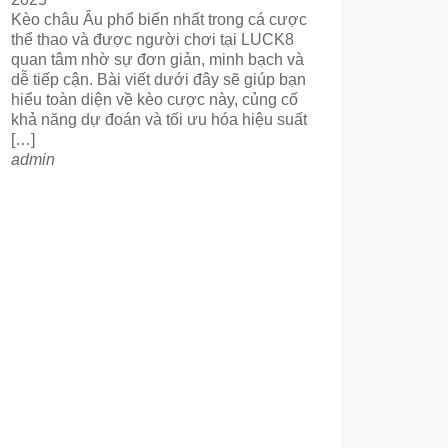
Kèo châu Âu phổ biến nhất trong cá cược
thể thao và được người chơi tại LUCK8
quan tâm nhờ sự đơn giản, minh bạch và
dễ tiếp cận. Bài viết dưới đây sẽ giúp bạn
hiểu toàn diện về kèo cược này, củng cố
khả năng dự đoán và tối ưu hóa hiệu suất
[…]
admin