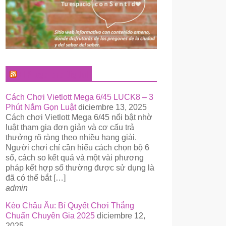
El Pregonero Digital
Cách Chơi Vietlott Mega 6/45 LUCK8 – 3
Phút Nắm Gọn Luật
diciembre 13, 2025
Cách chơi Vietlott Mega 6/45 nổi bật nhờ
luật tham gia đơn giản và cơ cấu trả
thưởng rõ ràng theo nhiều hạng giải.
Người chơi chỉ cần hiểu cách chọn bộ 6
số, cách so kết quả và một vài phương
pháp kết hợp số thường được sử dụng là
đã có thể bắt […]
admin
Kèo Châu Âu: Bí Quyết Chơi Thắng
Chuẩn Chuyên Gia 2025
diciembre 12,
2025