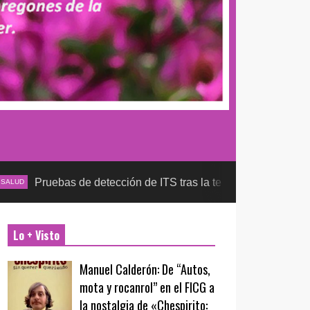
as de detección de ITS tras la temporada futbolera, aseguran l
Lo + Visto
Manuel Calderón: De “Autos,
mota y rocanrol” en el FICG a
la nostalgia de «Chespirito: