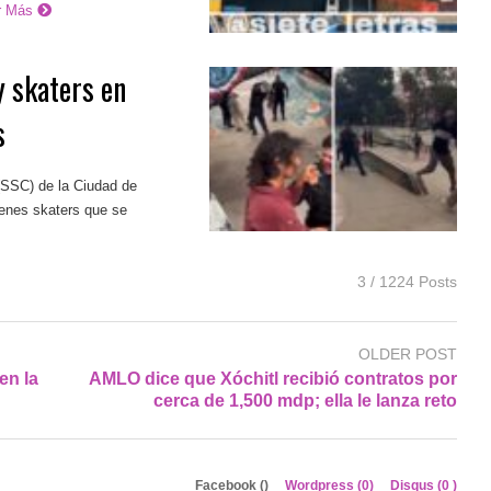
r Más
y skaters en
s
(SSC) de la Ciudad de
venes skaters que se
3 / 1224 Posts
OLDER POST
en la
AMLO dice que Xóchitl recibió contratos por
cerca de 1,500 mdp; ella le lanza reto
Facebook (
)
Wordpress (0)
Disqus (
0
)