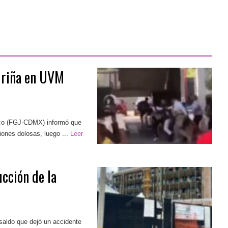
r riña en UVM
xico (FGJ-CDMX) informó que
siones dolosas, luego ...
Leer
ucción de la
 saldo que dejó un accidente